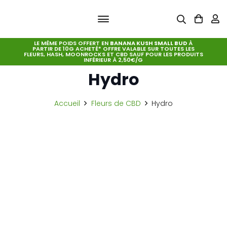
LE MÊME POIDS OFFERT EN
BANANA KUSH SMALL BUD
À
PARTIR DE 10G ACHETÉ* OFFRE VALABLE SUR TOUTES LES
FLEURS, HASH, MOONROCKS ET CBD SAUF POUR LES PRODUITS
INFÉRIEUR À 2,50€/G
Hydro
Accueil
Fleurs de CBD
Hydro
AK-47 Hydro Qualité Prémium ***** 3,80€/g