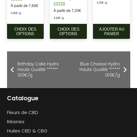
Note
5.00
sur 5
3,50
€
/g
À partir de
7,60
€
Note
4.00
sur 5
À partir de
7,20
€
3,80
€
/g
3,60
€
/g
CE
CE
CHOIX DES
CHOIX DES
AJOUTER AU
PRODUIT
PRODUIT
OPTIONS
OPTIONS
PANIER
A
A
PLUSIEURS
PLUSIEURS
VARIATIONS.
VARIATIONS.
LES
LES
Birthday Cake Hydro
Blue Cheese Hydro
OPTIONS
OPTIONS
Haute Qualité ******
Haute Qualité ******
1,50€/g
1,50€/g
PEUVENT
PEUVENT
ÊTRE
ÊTRE
CHOISIES
CHOISIES
Catalogue
SUR
SUR
LA
LA
PAGE
PAGE
Fleurs de CBD
DU
DU
Résines
PRODUIT
PRODUIT
Huiles CBD & CBG