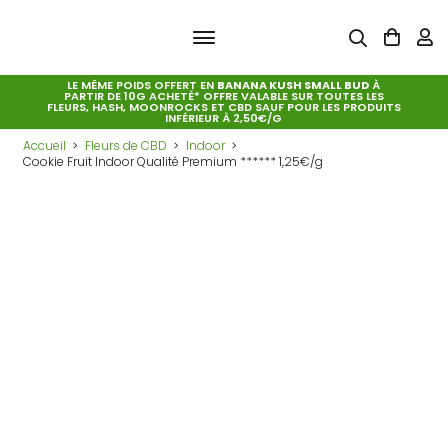
LE MÊME POIDS OFFERT EN
BANANA KUSH SMALL BUD
À
PARTIR DE 10G ACHETÉ* OFFRE VALABLE SUR TOUTES LES
FLEURS, HASH, MOONROCKS ET CBD SAUF POUR LES PRODUITS
INFÉRIEUR À 2,50€/G
Accueil
Fleurs de CBD
Indoor
Cookie Fruit Indoor Qualité Premium ****** 1,25€/g