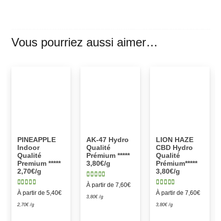
Vous pourriez aussi aimer…
PINEAPPLE
AK-47 Hydro
LION HAZE
Indoor
Qualité
CBD Hydro
Qualité
Prémium *****
Qualité
Premium *****
3,80€/g
Prémium*****
2,70€/g
3,80€/g
Note
5.00
sur 5
À partir de
7,60
€
Note
5.00
sur 5
Note
3.00
sur 5
À partir de
5,40
€
À partir de
7,60
€
3,80
€
/g
2,70
€
/g
3,80
€
/g