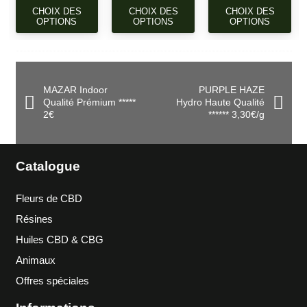
CE
CE
CE
CHOIX DES
CHOIX DES
CHOIX DES
OPTIONS
OPTIONS
OPTIONS
PRODUIT
PRODUIT
PR
A
A
A
PLUSIEURS
PLUSIEURS
PL
VARIATIONS.
VARIATIONS.
VAR
LES
LES
LE
MAZAR Indoor
PURPLE HAZE
OPTIONS
OPTIONS
OP
Qualité Prémium *****
Hydro Haute Qualité
2€
****** 3,30€/g
PEUVENT
PEUVENT
PE
ÊTRE
ÊTRE
ÊT
CHOISIES
CHOISIES
CH
Catalogue
SUR
SUR
SU
LA
LA
LA
PAGE
PAGE
PA
Fleurs de CBD
DU
DU
DU
Résines
PRODUIT
PRODUIT
PR
Huiles CBD & CBG
Animaux
Offres spéciales