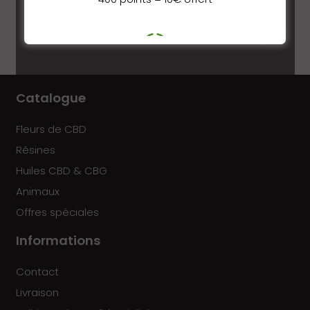
Grinder en métal
Broyeur a tabac
Vert, Jaune, Rouge
3
DÉPENSEZ
vos points
Catalogue
en ligne
Fleurs de CBD
Résines
Huiles CBD & CBG
Animaux
Offres spéciales
Informations
Contact
Livraison