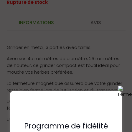
Rupture de stock
INFORMATIONS
AVIS
Grinder en métal, 3 parties avec tamis.
Avec ses 4o millimètres de diamètre, 25 millimètres
de hauteur, ce grinder compact est l’outil idéal pour
moudre vos herbes préférées.
La fermeture magnétique assurera que votre grinder
reste bien fermé lors de l’utilisation et du transport.
Disponible en deux designs aléatoire entre : A. Une
feuille de cannabis et B. L’écusson d’Amsterdam.
Une petite raclette est fournie dans le grinder.
Programme de fidélité