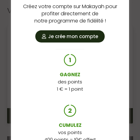
Créez votre compte sur Makayah pour
Vous pourriez aussi aimer…
profiter directement de
notre programme de fidélité !
Je crée mon compte
1
TEST
Boite à
JARRE EN
GAGNEZ
SALIVAIRE
infustick
VERRE BLACK
des points
NARCOCHECK
(modèle
LEAF VIOLET
5
aléatoire)
500ML AVEC
1 € = 1 point
SUBSTANCES
INDICATEUR
5,90
€
15,90
€
45,00
€
2
AJOUTER AU
AJOUTER AU
AJOUTER AU
PANIER
PANIER
PANIER
CUMULEZ
vos points
400 points = 10€ offert