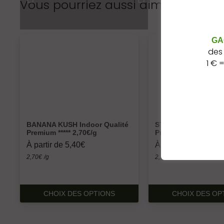
Vous pourriez aussi aimer…
GA
des
1 € =
BANANA KUSH Indoor Qualité
STRAWBERRY Indoor
Premium ***** 2,70€/g
Premium ***** 2,70€/
À partir de
5,40
€
À partir de
5,40
€
2,70
€
/g
2,70
€
/g
CE
CHOIX DES OPTIONS
CHOIX DES OP
PRODUIT
A
PLUSIEURS