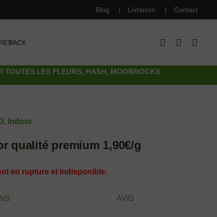
Blog
Livraison
Contact
RES
PACK
UR TOUTES LES FLEURS, HASH, MOONROCKS
D
,
Indoor
 qualité premium 1,90€/g
nt en rupture et indisponible.
ONS
AVIS