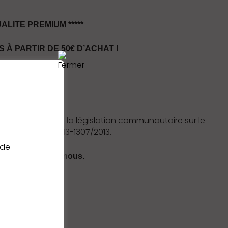
LITE PREMIUM *****
 À PARTIR DE 50€ D’ACHAT !
THC. Conforme à la législation communautaire sur le
t UE N°1308/2013-1307/2013.
 de
 gros contactez nous.