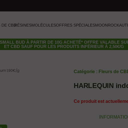
 DE CBD
RÉSINES
MOLÉCULES
OFFRES SPÉCIALES
MOONROCK
AUT
SMALL BUD
À PARTIR DE 10G ACHETÉ* OFFRE VALABLE S
ET CBD SAUF POUR LES PRODUITS INFÉRIEUR À 2,50€/G
ium 1,90€/g
Catégorie :
Fleurs de CB
HARLEQUIN indor
Ce produit est actuelleme
INFORMATI