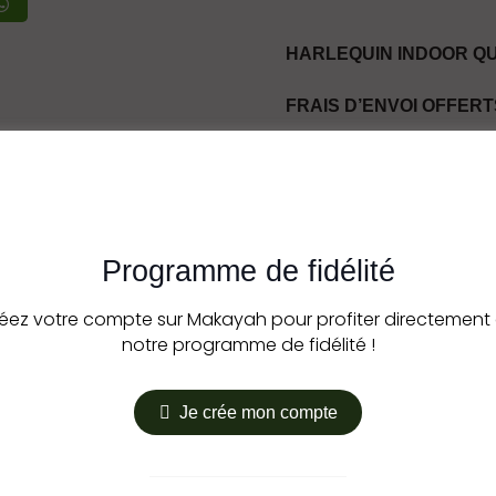
HARLEQUIN INDOOR QUA
FRAIS D’ENVOI OFFERTS
CBD 8%
THC INFÉRIEUR À 0.3%.
Fleur de CBD légal<0,3% 
Programme de fidélité
CBD appuyé par règlemen
éez votre compte sur Makayah pour profiter directement
Pour toute commande en
notre programme de fidélité !
Je crée mon compte