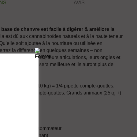
ONS
AVIS
à base de chanvre est facile à digérer &
améliore la
ela est dû aux cannabinoïdes naturels et à la haute teneur
u’elle soit ajoutée à la nourriture ou utilisée en
verrez la différence en quelques semaines – non
 oreilles, leurs yeux, leurs articulations, leurs ongles et
 mais leur humeur sera meilleure et ils auront plus de
animaux (moins de 10 kg) = 1/4 pipette compte-gouttes.
= 1/2 pipette compte-gouttes. Grands animaux (25kg +)
.
APSE
ttractif pour le consommateur
 OGM / Gros contenant