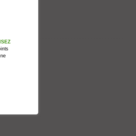
mega-3 & 6
NSEZ
ints
gne