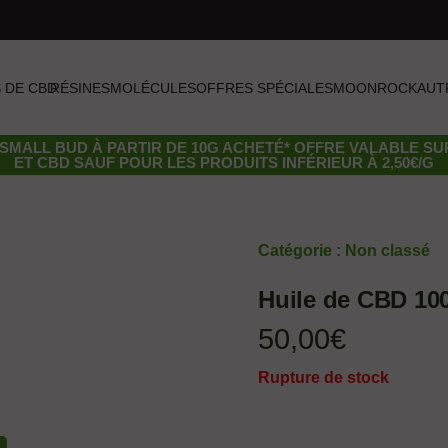
 DE CBD
RÉSINES
MOLÉCULES
OFFRES SPÉCIALES
MOONROCK
AUT
SMALL BUD
À PARTIR DE 10G ACHETÉ* OFFRE VALABLE S
ET CBD SAUF POUR LES PRODUITS INFÉRIEUR À 2,50€/G
Catégorie :
Non classé
Huile de CBD 10
50,00
€
Rupture de stock