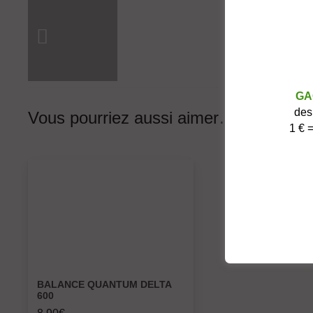
GA
des
Vous pourriez aussi aimer…
1 € =
BALANCE QUANTUM DELTA
600