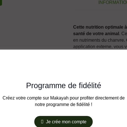
INFORMATI
Cette nutrition optimale 
santé de votre animal
. C
en nutriments du chanvre. Q
application externe, vous 
seulement leur pelage, leurs
leurs dents s’amélioreront,
souffle !
Une fois par jour / Petits 
Programme de fidélité
Animaux moyens (10-25kg) 
= 1 pipette compte-gouttes
Créez votre compte sur Makayah pour profiter directement de
notre programme de fidélité !
✔︎ 100% Made in France
✔︎ Traçabilité / FDS SYN
✔︎ Prix abordables / PVP a
Je crée mon compte
✔︎ 100% biologique / Sans