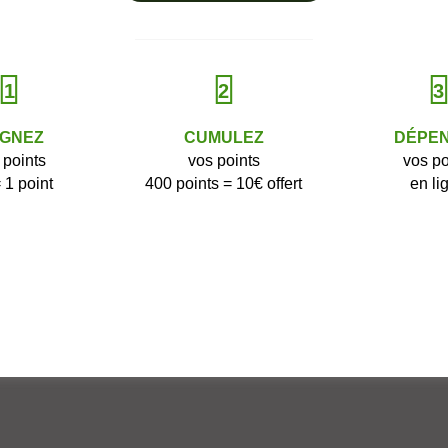
✔︎ Balance parfaite des O
1
2
3
GNEZ
CUMULEZ
DÉPE
 points
vos points
vos po
 1 point
400 points = 10€ offert
en li