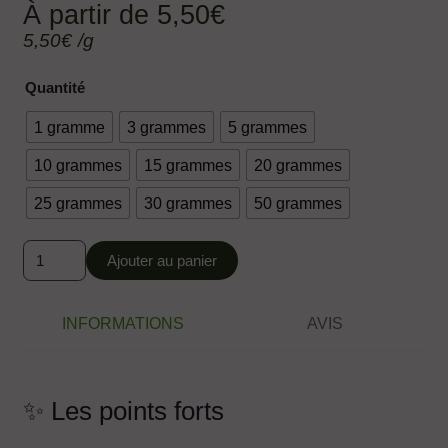
À partir de
5,50
€
5,50
€
/g
Quantité
1 gramme
3 grammes
5 grammes
10 grammes
15 grammes
20 grammes
25 grammes
30 grammes
50 grammes
quantité
Ajouter au panier
de
KHALIFA
KUSH
INFORMATIONS
AVIS
D10
Hydro
Haute
✨ Les points forts
Qualité
*****