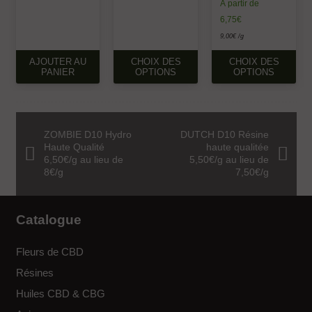
À partir de
6,75
€
9,00
€
/g
CE
CE
AJOUTER AU
CHOIX DES
CHOIX DES
PANIER
OPTIONS
OPTIONS
PRODUIT
PR
A
A
PLUSIEURS
PL
VARIATIONS.
VAR
ZOMBIE D10 Hydro
DUTCH D10 Résine
LES
LE
Haute Qualité
haute qualitée
OPTIONS
OP
6,50€/g au lieu de
5,50€/g au lieu de
PEUVENT
PE
8€/g
7,50€/g
ÊTRE
ÊT
CHOISIES
CH
SUR
SU
Catalogue
LA
LA
PAGE
PA
Fleurs de CBD
DU
DU
Résines
PRODUIT
PR
Huiles CBD & CBG