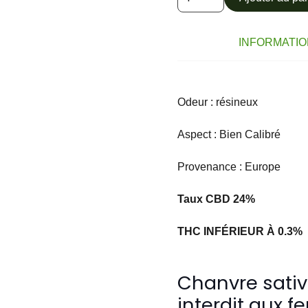
de
MOONROCK
70%
INFORMATI
CBD
*****
3,90€/g
Odeur : résineux
Aspect : Bien Calibré
Provenance : Europe
Taux CBD 24%
THC INFÉRIEUR À 0.3%
Chanvre sativ
interdit aux 