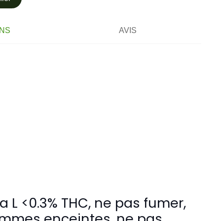
ONS
AVIS
a L <0.3% THC, ne pas fumer,
femmes enceintes, ne pas