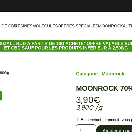
 DE CBD
RÉSINES
MOLÉCULES
OFFRES SPÉCIALES
MOONROCK
AUT
SMALL BUD
À PARTIR DE 10G ACHETÉ* OFFRE VALABLE S
ET CBD SAUF POUR LES PRODUITS INFÉRIEUR À 2,50€/G
90€/g
Catégorie :
Moonrock
MOONROCK 70% C
3,90
€
3,90
€
/g
En achetant ce produit, vous
quantité
Ajouter au pa