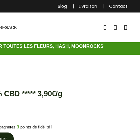
Blog
Livraison
Contact
RES
PACK
UR TOUTES LES FLEURS, HASH, MOONROCKS
BD ***** 3,90€/g
 gagnerez
3
points de fidélité !
nier