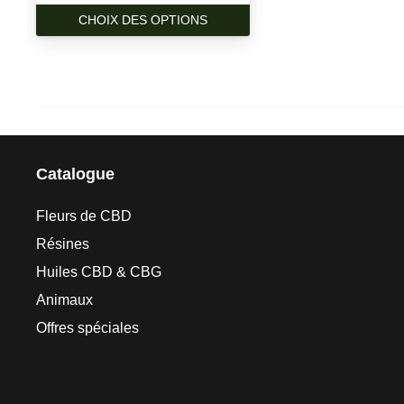
CE
CHOIX DES OPTIONS
PRODUIT
A
PLUSIEURS
VARIATIONS.
LES
OPTIONS
PEUVENT
Catalogue
ÊTRE
CHOISIES
Fleurs de CBD
SUR
LA
Résines
PAGE
Huiles CBD & CBG
DU
Animaux
PRODUIT
Offres spéciales