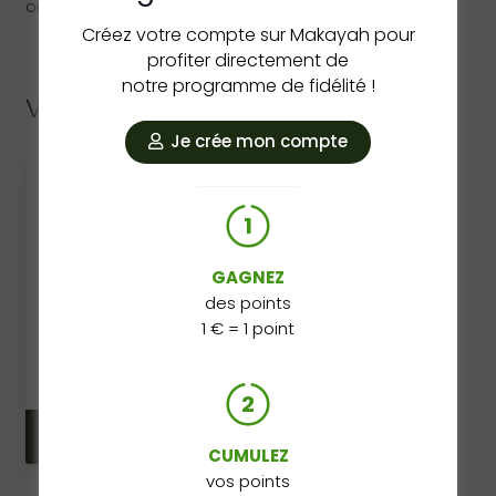
ont la possibilité de laisser un avis.
Créez votre compte sur Makayah pour
profiter directement de
notre programme de fidélité !
Vous pourriez aussi aimer…
Je crée mon compte
1
GAGNEZ
des points
BALANCE
1 € = 1 point
QUANTUM
DELTA 600
8,90
€
2
AJOUTER AU
PANIER
CUMULEZ
vos points