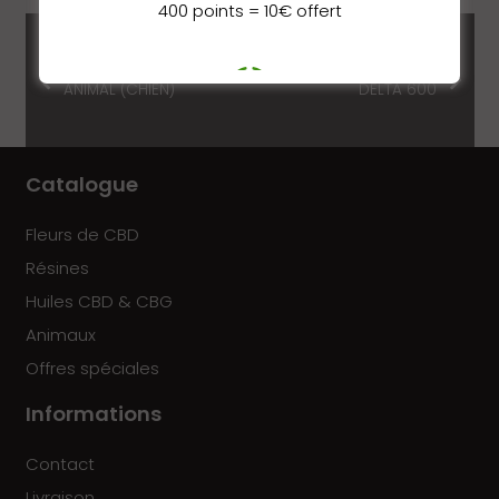
400 points = 10€ offert
Huile de CBD 100ml
BALANCE QUANTUM
3
ANIMAL (CHIEN)
DELTA 600
DÉPENSEZ
vos points
Catalogue
en ligne
Fleurs de CBD
Résines
Huiles CBD & CBG
Animaux
Offres spéciales
Informations
Contact
Livraison