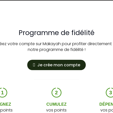
INFORMATIO
RAW TIPS carnet de 50 p
Programme de fidélité
éez votre compte sur Makayah pour profiter directement
notre programme de fidélité !
Je crée mon compte
1
2
3
GNEZ
CUMULEZ
DÉPE
 points
vos points
vos po