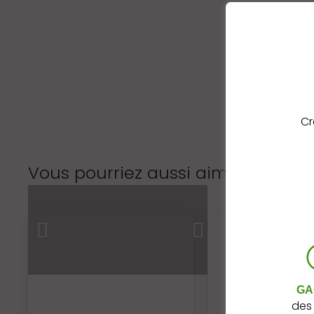
Cr
Vous pourriez aussi aimer…
GA
des