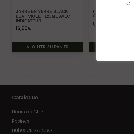
1 € =
FEUILLES A ROULE
JARRE EN VERRE BLACK
CLASSIC
LEAF VIOLET 120ML AVEC
INDICATEUR
1,70
€
16,90
€
AJOUTER AU PANIER
AJOUTER AU P
Catalogue
Fleurs de CBD
Résines
Huiles CBD & CBG