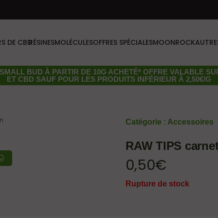
RS DE CBD
RÉSINES
MOLÉCULES
OFFRES SPÉCIALES
MOONROCK
AUTRE
SMALL BUD
À PARTIR DE 10G ACHETÉ* OFFRE VALABLE S
ET CBD SAUF POUR LES PRODUITS INFÉRIEUR À 2,50€/G
wn
Catégorie :
Accessoires
RAW TIPS carnet 
0,50
€
Rupture de stock