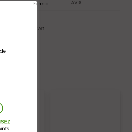
NS
AVIS
etits cartons brown
 de
NSEZ
ints