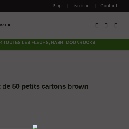
Blog
Livraison
Contact
S
PACK
UR TOUTES LES FLEURS, HASH, MOONROCKS
de 50 petits cartons brown