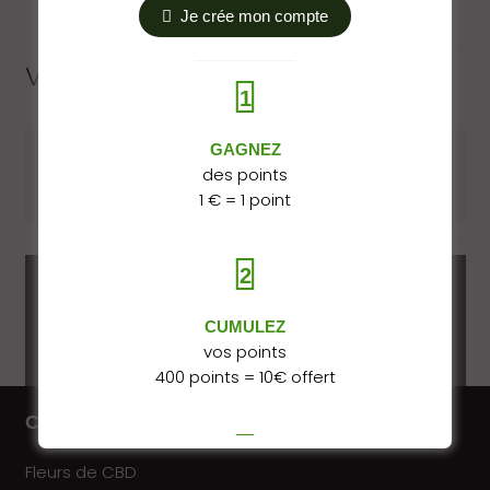
Je crée mon compte
Vous pourriez aussi aimer…
1
GAGNEZ
des points
Aucun article dans la même catégorie.
1 € = 1 point
2
Variété offerte ! +15g
CUMULEZ
vos points
400 points = 10€ offert
Catalogue
3
Fleurs de CBD