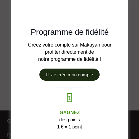
Programme de fidélité
Créez votre compte sur Makayah pour
profiter directement de
notre programme de fidélité !
Je crée mon compte
T-Shirt Makayah
15,00
€
CE
1
CHOIX DES OPTIONS
PR
A
GAGNEZ
PL
des points
Catalogue
VAR
1 € = 1 point
LE
Fleurs de CBD