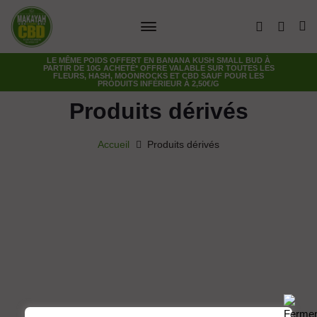
LE MÊME POIDS OFFERT EN
BANANA KUSH SMALL BUD
À
PARTIR DE 10G ACHETÉ* OFFRE VALABLE SUR TOUTES LES
FLEURS, HASH, MOONROCKS ET CBD SAUF POUR LES
PRODUITS INFÉRIEUR À 2,50€/G
Produits dérivés
Accueil
Produits dérivés