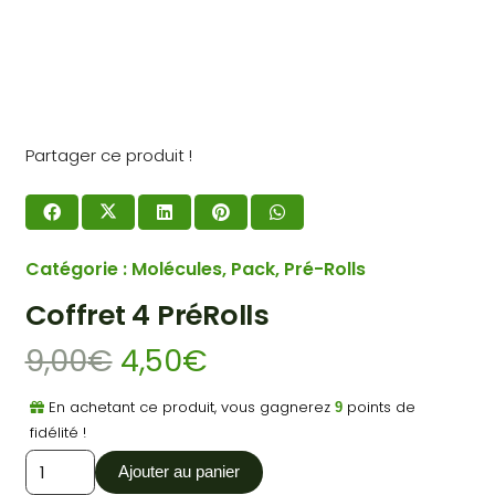
Partager ce produit !
Catégorie :
Molécules
,
Pack
,
Pré-Rolls
Coffret 4 PréRolls
9,00
€
4,50
€
En achetant ce produit, vous gagnerez
points de
9
fidélité !
quantité
Ajouter au panier
de