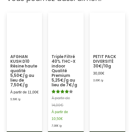
AFGHAN
PETIT PACK
Triple Filtré
KUSH D10
DIVERSITÉ
40% THC-X
Résine haute
30€/10g
indoor
qualité
Qualité
30,00
€
5,50€/g au
Premium
lieu de
5,25€/g au
3,00
€
/g
7,50€/g
lieu de 7€/g
À partir de
11,00
€
Note
sur 5
4.00
À partir de
5,50
€
/g
14,00
€
À partir de
10,50
€
7,00
€
/g