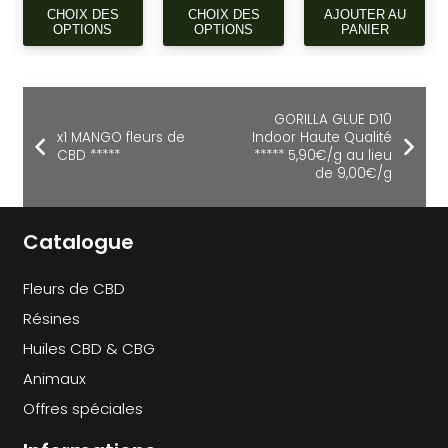
CE
CE
CHOIX DES
CHOIX DES
AJOUTER AU
PRODUIT
PRODUIT
OPTIONS
OPTIONS
PANIER
A
A
PLUSIEURS
PLUSIEURS
VARIATIONS.
VARIATIONS.
GORILLA GLUE D10
LES
LES
x1 MANGO fleurs de
Indoor Haute Qualité
OPTIONS
OPTIONS
CBD *****
***** 5,90€/g au lieu
PEUVENT
PEUVENT
de 9,00€/g
ÊTRE
ÊTRE
CHOISIES
CHOISIES
Catalogue
SUR
SUR
LA
LA
PAGE
PAGE
Fleurs de CBD
DU
DU
Résines
PRODUIT
PRODUIT
Huiles CBD & CBG
Animaux
Offres spéciales