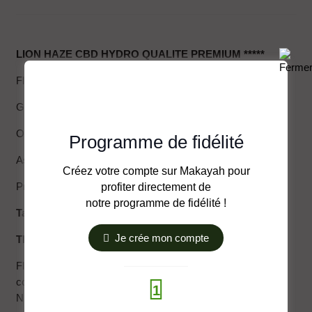
LION HAZE CBD HYDRO QUALITE PREMIUM *****
Fleur de CBD
Goût : crémeux , agrume et doux en gorge
Odeur : agrume
Programme de fidélité
Aspect : Big Bub
Créez votre compte sur Makayah pour
Provenance : Europe
profiter directement de
notre programme de fidélité !
Taux CBD 17%
Je crée mon compte
THC INFÉRIEUR À 0.3%.
Fleur de CBD légal<0,3% THC. Conforme à la législation
communautaire sur le CBD appuyé par règlement UE
1
N°1308/2013-1307/2013.