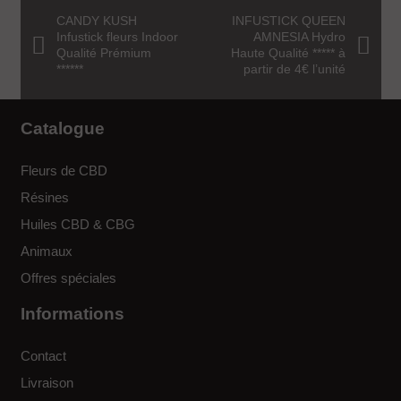
CANDY KUSH
INFUSTICK QUEEN
Infustick fleurs Indoor
AMNESIA Hydro
Qualité Prémium
Haute Qualité ***** à
******
partir de 4€ l’unité
Catalogue
Fleurs de CBD
Résines
Huiles CBD & CBG
Animaux
Offres spéciales
Informations
Contact
Livraison