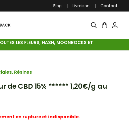
Blog
Livraison
Contact
S
PACK
TOUTES LES FLEURS, HASH, MOONROCKS ET
iales
,
Résines
eur de CBD 15% ****** 1,20€/g au
ement en rupture et indisponible.