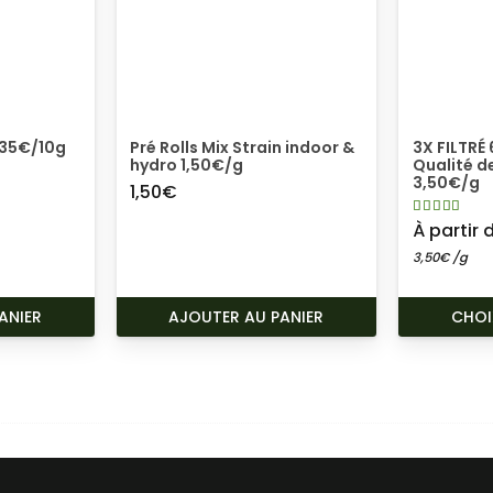
 35€/10g
Pré Rolls Mix Strain indoor &
3X FILTR
hydro 1,50€/g
Qualité de
3,50€/g
1,50
€
Note
4.
À partir
3,50
€
/g
ANIER
AJOUTER AU PANIER
CHOI