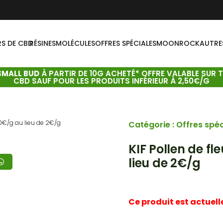
RS DE CBD
RÉSINES
MOLÉCULES
OFFRES SPÉCIALES
MOONROCK
AUTRE
SMALL BUD
À PARTIR DE 10G ACHETÉ* OFFRE VALABLE SUR 
CBD SAUF POUR LES PRODUITS INFÉRIEUR À 2,50€/G
,20€/g au lieu de 2€/g
Catégorie :
Offres spéc
KIF Pollen de fl
lieu de 2€/g
Ce produit est actuell