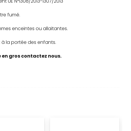
nt UE N°1308/2013-1307/2013
tre fumé.
mes enceintes ou allaitantes.
t à la portée des enfants.
en gros contactez nous.