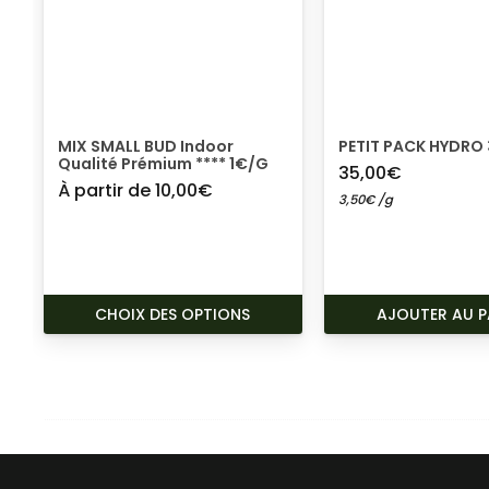
MIX SMALL BUD Indoor
PETIT PACK HYDRO
Qualité Prémium **** 1€/G
35,00
€
À partir de
10,00
€
3,50
€
/g
CE
CHOIX DES OPTIONS
AJOUTER AU P
PRODUIT
A
PLUSIEURS
VARIATIONS.
LES
OPTIONS
PEUVENT