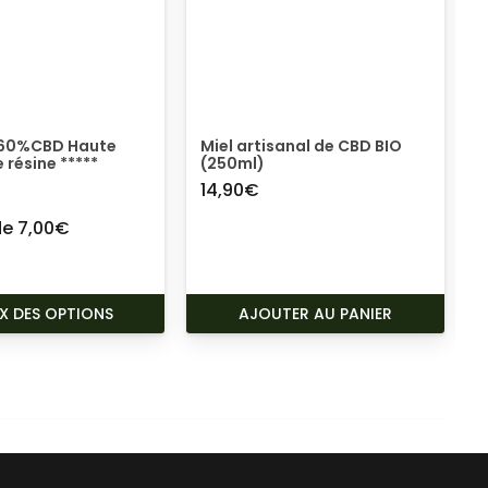
É 60%CBD Haute
Miel artisanal de CBD BIO
 résine *****
(250ml)
14,90
€
3
83
sur 5
 de
7,00
€
CE
X DES OPTIONS
AJOUTER AU PANIER
PRODUIT
A
PLUSIEURS
VARIATIONS.
LES
OPTIONS
PEUVENT