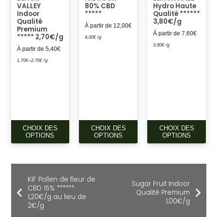
VALLEY
80% CBD
Hydro Haute
Indoor
*****
Qualité ******
Qualité
3,80€/g
À partir de
12,00
€
Premium
À partir de
7,60
€
***** 2,70€/g
4,00
€
/g
3,80
€
/g
À partir de
5,40
€
–
1,70
€
2,70
€
/g
CE
CE
CE
CHOIX DES
CHOIX DES
CHOIX DES
PRODUIT
PRODUIT
PR
OPTIONS
OPTIONS
OPTIONS
A
A
A
PLUSIEURS
PLUSIEURS
PLU
VARIATIONS.
VARIATIONS.
VAR
KIF Pollen de fleur de
LES
LES
LES
Sugar Fruit Indoor
CBD 15% ******
OPTIONS
OPTIONS
OP
Qualité Premium
1,20€/g au lieu de
1,00€/g
PEUVENT
PEUVENT
PE
2€/g
ÊTRE
ÊTRE
ÊTR