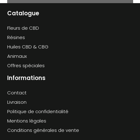
CHOISIES
CHOISIES
CHO
Catalogue
SUR
SUR
SU
LA
LA
LA
PAGE
PAGE
PA
Fleurs de CBD
DU
DU
DU
Résines
PRODUIT
PRODUIT
PR
Huiles CBD & CBG
Animaux
Offres spéciales
Informations
Contact
Livraison
Politique de confidentialité
Mentions légales
Conditions générales de vente