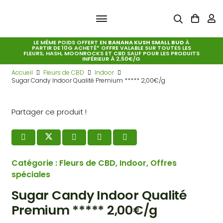
LE MÊME POIDS OFFERT EN
BANANA KUSH SMALL BUD
À
PARTIR DE 10G ACHETÉ* OFFRE VALABLE SUR TOUTES LES
FLEURS, HASH, MOONROCKS ET CBD SAUF POUR LES PRODUITS
INFÉRIEUR À 2,50€/G
Accueil
Fleurs de CBD
Indoor
Sugar Candy Indoor Qualité Premium ***** 2,00€/g
Partager ce produit !
Catégorie :
Fleurs de CBD
,
Indoor
,
Offres
spéciales
Sugar Candy Indoor Qualité
Premium ***** 2,00€/g