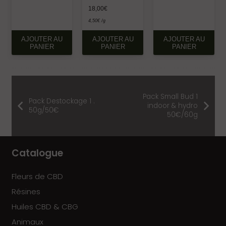
en ligne
18,00
€
4,50
€
/g
AJOUTER AU
AJOUTER AU
AJOUTER AU
PANIER
PANIER
PANIER
Pack Small Bud 1
Pack Destockage 1 .
indoor & hydro
50g/50€
50€/60g
Catalogue
Fleurs de CBD
Résines
Huiles CBD & CBG
Animaux