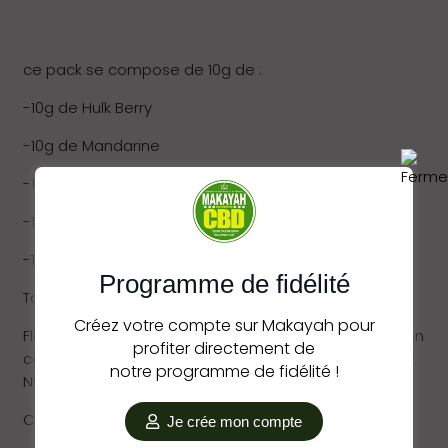
ce pack se compose de 10g de :
-10g de Hulk Berry
-10g de Mandarine
-10g de OG Kush
-10g de Sugar Fruit
-10g de Mix Strain Small Bud
Programme de fidélité
Taux cbd : <15%
Créez votre compte sur Makayah pour
Fleur de CBD légal<0,3% THC. Conforme à la législation
profiter directement de
communautaire sur le CBD appuyé par règlement UE
notre programme de fidélité !
N°1308/2013-1307/2013.
Ce produit ne doit pas être fumé.
Je crée mon compte