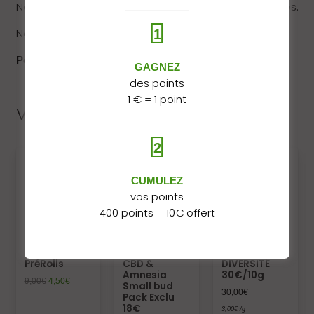
Ne convient pas aux femmes enceintes ou allaitantes.
Ne pas laisser ce produit à la portée des enfants.
1
Pour toute commande en gros contactez nous.
GAGNEZ
des points
1 € = 1 point
Vous pourriez aussi aimer…
2
CUMULEZ
vos points
400 points = 10€ offert
Coffret 4
Mory Kush
PETIT PACK
3
PréRolls
CBD &
DIVERSITÉ
Amnesia
30€/10g
9,00
€
4,50
€
Small bud
30,00
€
DÉPENSEZ
Pack Exclu
18€
vos points
3,00
€
/g