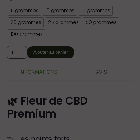
5 grammes
10 grammes
15 grammes
20 grammes
25 grammes
50 grammes
100 grammes
quantité
Ajouter au panier
de
Purple
Greenhouse
INFORMATIONS
AVIS
Qualité
Premium
******
🌿 Fleur de CBD
1,50€/g
Premium
✨ Les points forts