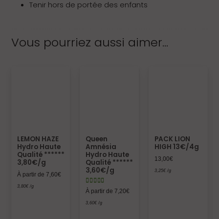
vos points
Tenir hors de portée des enfants
en ligne
Vous pourriez aussi aimer…
LEMON HAZE
Queen
PACK LION
Hydro Haute
Amnésia
HIGH 13€/4g
Qualité ******
Hydro Haute
13,00
€
3,80€/g
Qualité ******
3,60€/g
3,25
€
/g
À partir de
7,60
€
Note
4.00
sur 5
3,80
€
/g
À partir de
7,20
€
3,60
€
/g