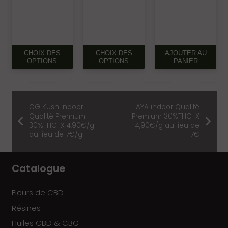
CE
CE
CHOIX DES
CHOIX DES
AJOUTER AU
PRODUIT
PRODUIT
OPTIONS
OPTIONS
PANIER
A
A
PLUSIEURS
PLUSIEURS
VARIATIONS.
VARIATIONS.
OG Kush indoor
AYA indoor Qualité
LES
LES
Qualité Premium
Premium 30%THC-X
OPTIONS
OPTIONS
30%THC-X 4,90€/g
4,90€/g au lieu de
PEUVENT
PEUVENT
au lieu de 7€/g
7€
ÊTRE
ÊTRE
CHOISIES
CHOISIES
Catalogue
SUR
SUR
LA
LA
PAGE
PAGE
Fleurs de CBD
DU
DU
Résines
PRODUIT
PRODUIT
Huiles CBD & CBG