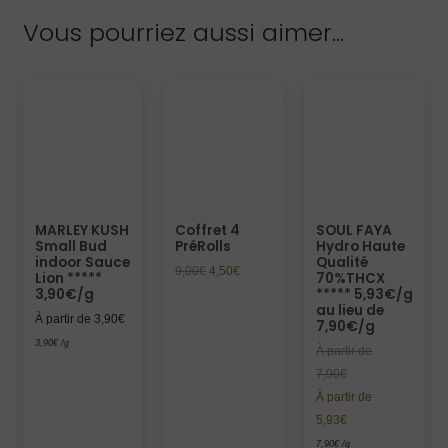
Vous pourriez aussi aimer…
MARLEY KUSH
Coffret 4
SOUL FAYA
Small Bud
PréRolls
Hydro Haute
indoor Sauce
Qualité
9,00
€
4,50
€
Lion *****
70%THCX
3,90€/g
***** 5,93€/g
au lieu de
À partir de
3,90
€
7,90€/g
3,90
€
/g
À partir de
7,90
€
À partir de
5,93
€
7,90
€
/g