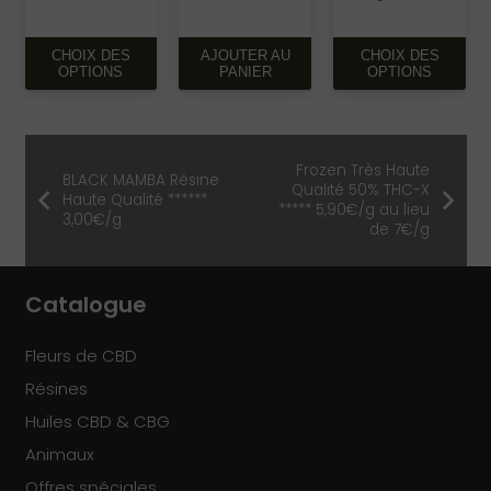
CE
CE
CHOIX DES
AJOUTER AU
CHOIX DES
PRODUIT
PR
OPTIONS
PANIER
OPTIONS
A
A
PLUSIEURS
PLU
VARIATIONS.
VAR
Frozen Très Haute
LES
LES
BLACK MAMBA Résine
Qualité 50% THC-X
OPTIONS
OP
Haute Qualité ******
***** 5,90€/g au lieu
3,00€/g
PEUVENT
PE
de 7€/g
ÊTRE
ÊTR
CHOISIES
CHO
Catalogue
SUR
SU
LA
LA
PAGE
PA
Fleurs de CBD
DU
DU
Résines
PRODUIT
PR
Huiles CBD & CBG
Animaux
Offres spéciales