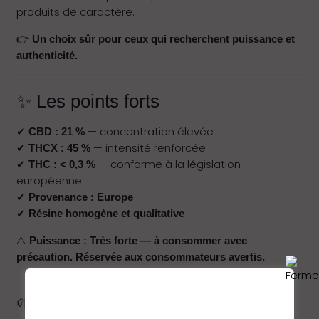
produits de caractère.
👉
Un choix sûr pour ceux qui recherchent puissance et
authenticité.
✨ Les points forts
✔
— concentration élevée
CBD : 21 %
✔
— intensité renforcée
THCX : 45 %
✔
— conforme à la législation
THC : < 0,3 %
européenne
✔
Provenance : Europe
✔
Résine homogène et qualitative
⚠️
Puissance : Très forte — à consommer avec
précaution. Réservée aux consommateurs avertis.
🌱 Profil aromatique