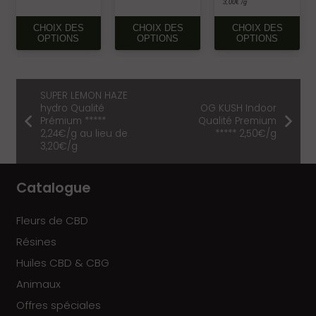
3,00
€
/g
CE
CE
CE
CHOIX DES
CHOIX DES
CHOIX DES
PRODUIT
PRODUIT
PR
OPTIONS
OPTIONS
OPTIONS
A
A
A
PLUSIEURS
PLUSIEURS
PLU
VARIATIONS.
VARIATIONS.
VAR
SUPER LEMON HAZE
LES
LES
LES
hydro Qualité
OG KUSH Indoor
OPTIONS
OPTIONS
OP
Prémium *****
Qualité Premium
2,24€/g au lieu de
***** 2,50€/g
PEUVENT
PEUVENT
PE
3,20€/g
ÊTRE
ÊTRE
ÊTR
CHOISIES
CHOISIES
CHO
Catalogue
SUR
SUR
SU
LA
LA
LA
PAGE
PAGE
PA
Fleurs de CBD
DU
DU
DU
Résines
PRODUIT
PRODUIT
PR
Huiles CBD & CBG
Animaux
Offres spéciales