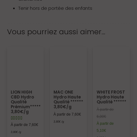
Tenir hors de portée des enfants
Vous pourriez aussi aimer…
LION HIGH
MAC ONE
WHITE FROST
CBD Hydro
Hydro Haute
Hydro Haute
Qualité
Qualité ******
Qualité ******
Prémium*****
3,80€/g
À partir de
3,80€/g
À partir de
7,60
€
6,00
€
Note
sur 5
4.57
3,80
€
/g
À partir de
À partir de
7,60
€
5,10
€
3,80
€
/g