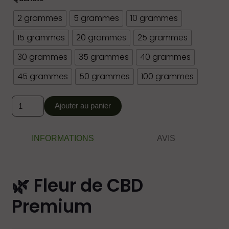
2 grammes
5 grammes
10 grammes
15 grammes
20 grammes
25 grammes
30 grammes
35 grammes
40 grammes
45 grammes
50 grammes
100 grammes
quantité
Ajouter au panier
de
STRAWBERRY
Indoor
INFORMATIONS
AVIS
Qualité
Premium
*****
🌿 Fleur de CBD
2,70€/g
Premium